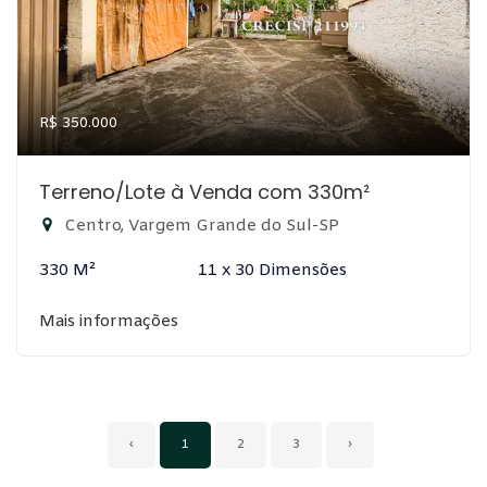
R$ 350.000
Terreno/Lote à Venda com 330m²
Centro, Vargem Grande do Sul-SP
330 M²
11 x 30 Dimensões
Mais informações
‹
1
2
3
›