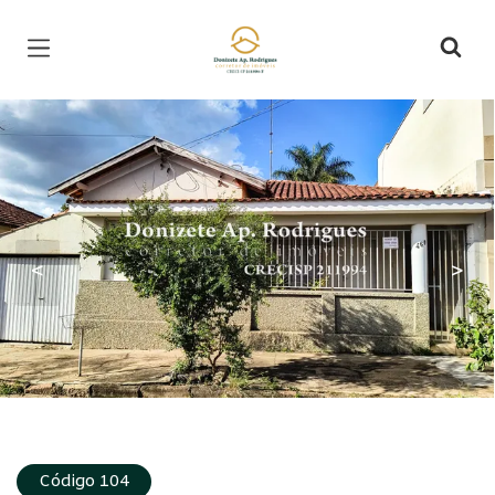
Página inicial
<
>
Código 104