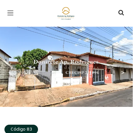
Página inicial
<
>
Código 83