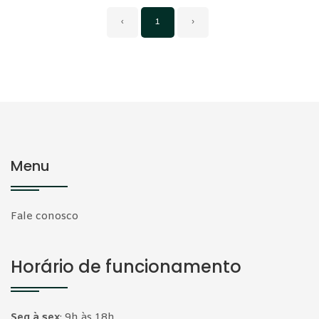
‹
1
›
Menu
Fale conosco
Horário de funcionamento
Seg à sex
:
9h às 18h