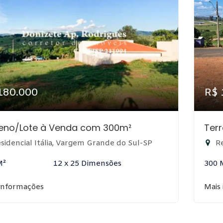
180.000
R$ 
reno/Lote à Venda com 300m²
Ter
sidencial Itália, Vargem Grande do Sul-SP
Re
M²
12 x 25 Dimensões
300 
informações
Mais