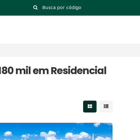
180 mil em Residencial
Mostrar resultados 
Mostrar result