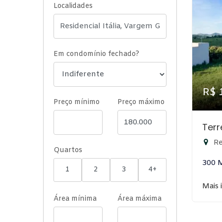
Localidades
Em condomínio fechado?
R$ 
Preço mínimo
Preço máximo
Ter
Re
Quartos
300 
1
2
3
4+
Mais 
Área mínima
Área máxima