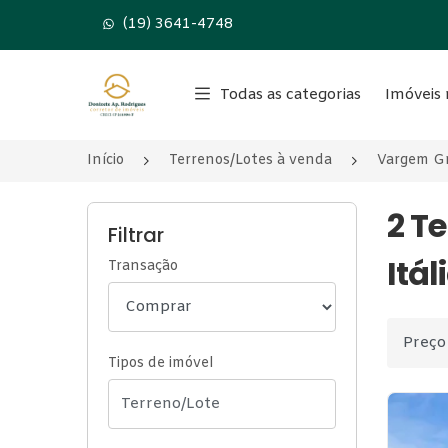
(19) 3641-4748
Página inicial
Todas as categorias
Imóveis 
Início
Terrenos/Lotes à venda
Vargem Gr
2 T
Filtrar
Itá
Transação
Ordenar
Tipos de imóvel