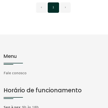
‹
1
›
Menu
Fale conosco
Horário de funcionamento
Seg à sex
:
9h às 18h