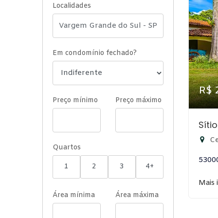
Localidades
Em condomínio fechado?
R$ 
Preço mínimo
Preço máximo
Síti
Ce
Quartos
5300
1
2
3
4+
Mais 
Área mínima
Área máxima