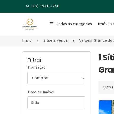
(19) 3641-4748
Página inicial
Todas as categorias
Imóveis 
Início
Sítios à venda
Vargem Grande do 
1 S
Filtrar
Gra
Transação
Ordenar
Tipos de imóvel