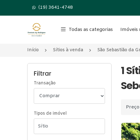
(19) 3641-4748
Página inicial
Todas as categorias
Imóveis 
Início
Sítios à venda
São Sebastião da 
1 Sí
Filtrar
Seb
Transação
Ordenar
Tipos de imóvel