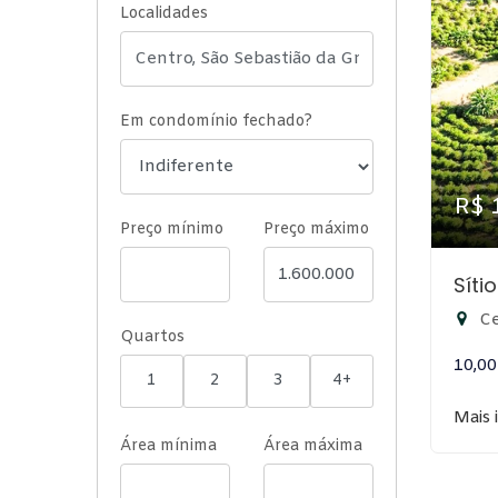
Localidades
Em condomínio fechado?
R$ 
Preço mínimo
Preço máximo
Síti
Ce
Quartos
10,00 
1
2
3
4+
Mais 
Área mínima
Área máxima