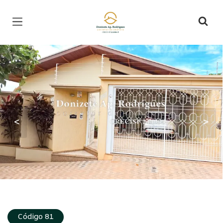
Página inicial
<
>
Código 81