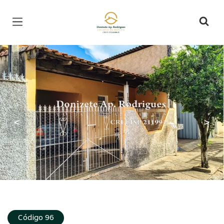
Página inicial
<
>
Código 96