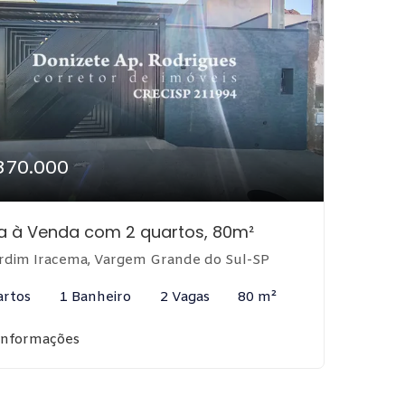
370.000
a à Venda com 2 quartos, 80m²
rdim Iracema, Vargem Grande do Sul-SP
artos
1 Banheiro
2 Vagas
80 m²
informações