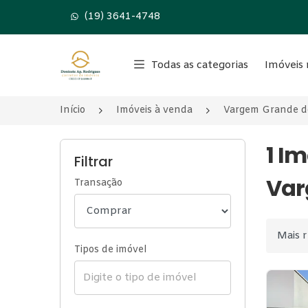
(19) 3641-4748
Página inicial
Todas as categorias
Imóveis 
Início
Imóveis à venda
Vargem Grande d
1 I
Filtrar
Var
Transação
Ordenar
Tipos de imóvel