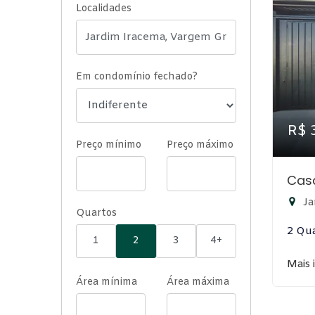
Localidades
Em condomínio fechado?
R$ 
Preço mínimo
Preço máximo
Cas
Ja
Quartos
2 Qu
1
2
3
4+
Mais 
Área mínima
Área máxima