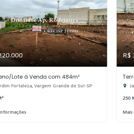
220.000
R$ 
reno/Lote à Venda com 484m²
Ter
rdim Fortaleza, Vargem Grande do Sul-SP
Ja
M²
250 
informações
Mais