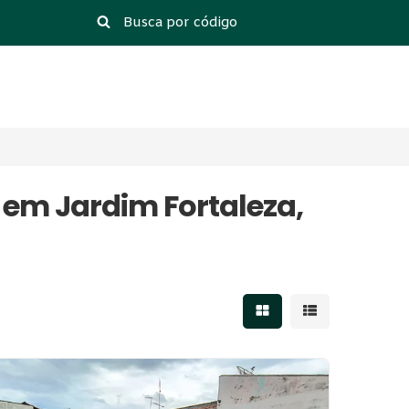
 em Jardim Fortaleza,
Mostrar resultados 
Mostrar result