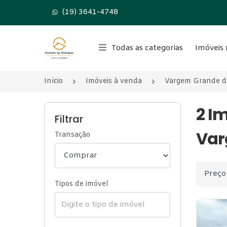
(19) 3641-4748
Página inicial
Todas as categorias
Imóveis 
Início
Imóveis à venda
Vargem Grande d
2 I
Filtrar
Var
Transação
Ordenar
Tipos de imóvel