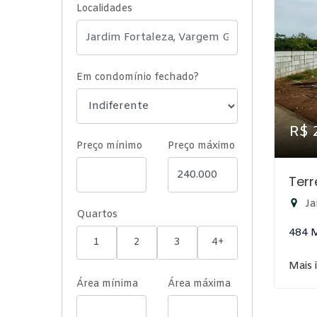
Localidades
Em condomínio fechado?
R$ 
Preço mínimo
Preço máximo
Ter
Ja
Quartos
484 
1
2
3
4+
Mais 
Área mínima
Área máxima