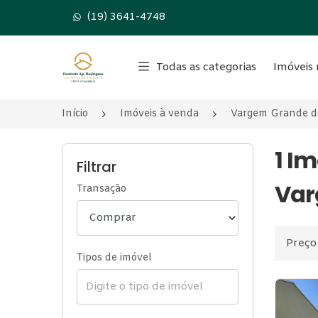
(19) 3641-4748
Página inicial
Todas as categorias
Imóveis 
Início
Imóveis à venda
Vargem Grande d
1 I
Filtrar
Var
Transação
Ordenar
Tipos de imóvel