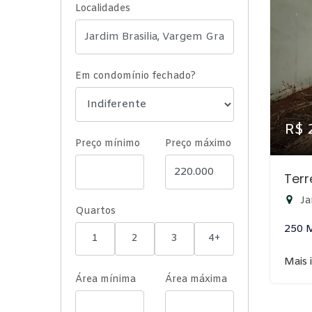
Localidades
Em condomínio fechado?
R$ 
Preço mínimo
Preço máximo
Ter
Ja
Quartos
250 
1
2
3
4+
Mais 
Área mínima
Área máxima