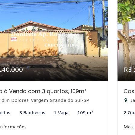
140.000
R$ 
 à Venda com 3 quartos, 109m²
Cas
rdim Dolores, Vargem Grande do Sul-SP
Ja
artos
3 Banheiros
1 Vaga
109 m²
2 Qu
informações
Mais