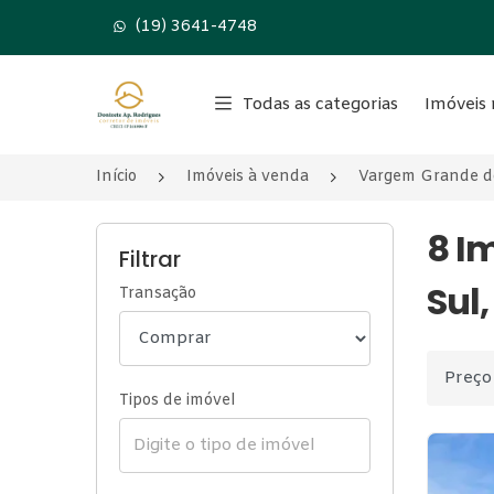
(19) 3641-4748
Página inicial
Todas as categorias
Imóveis 
Início
Imóveis à venda
Vargem Grande d
8 I
Filtrar
Sul,
Transação
Ordenar
Tipos de imóvel