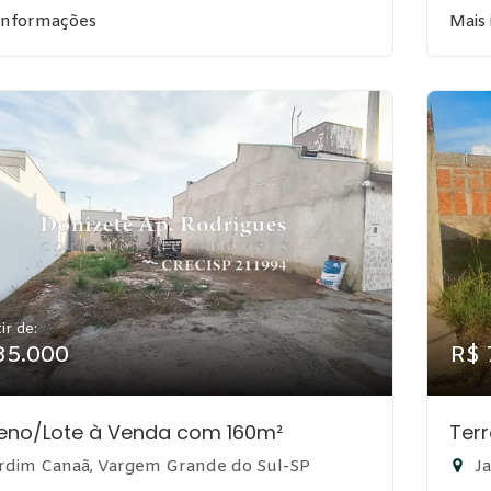
informações
Mais
ir de:
85.000
R$ 
eno/Lote à Venda com 160m²
Ter
rdim Canaã, Vargem Grande do Sul-SP
Ja