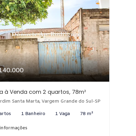
140.000
a à Venda com 2 quartos, 78m²
rdim Santa Marta, Vargem Grande do Sul-SP
artos
1 Banheiro
1 Vaga
78 m²
 informações