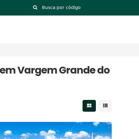
il em Vargem Grande do
Mostrar resultados 
Mostrar result