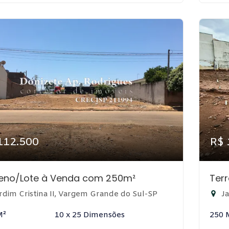
112.500
R$ 
reno/Lote à Venda com 250m²
Ter
rdim Cristina II, Vargem Grande do Sul-SP
Ja
M²
10 x 25 Dimensões
250 