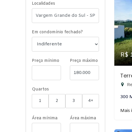
Localidades
Em condomínio fechado?
R$ 
Preço mínimo
Preço máximo
Ter
Re
Quartos
300 
1
2
3
4+
Mais 
Área mínima
Área máxima