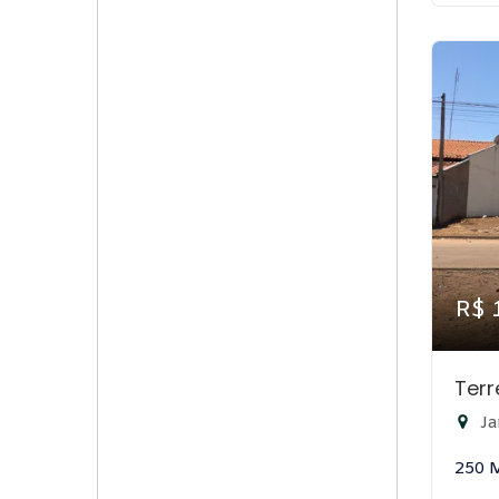
R$ 
Ter
Ja
250 