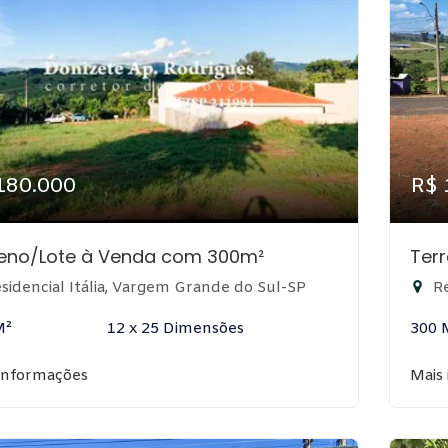
180.000
R$ 
reno/Lote à Venda com 300m²
Ter
sidencial Itália, Vargem Grande do Sul-SP
Re
M²
12 x 25 Dimensões
300 
informações
Mais