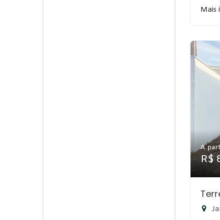
Mais 
A part
R$ 
Terr
Ja