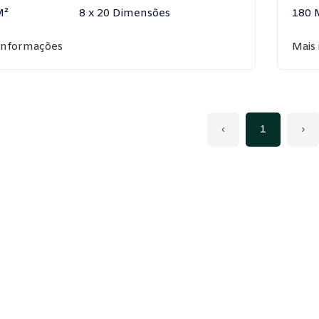
M²
8 x 20 Dimensões
180 
informações
Mais
‹
1
›