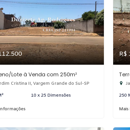
112.500
R$ 
reno/Lote à Venda com 250m²
Ter
rdim Cristina II, Vargem Grande do Sul-SP
Ja
M²
10 x 25 Dimensões
250 
informações
Mais