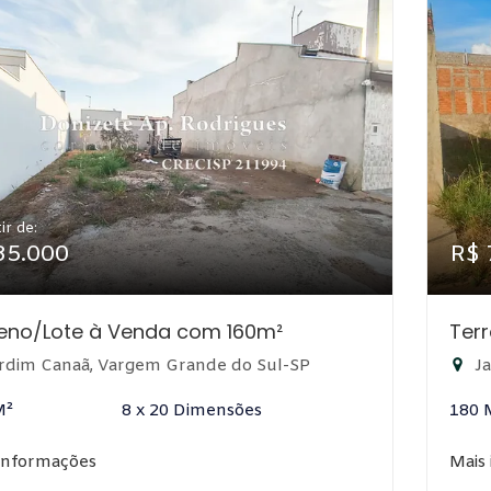
ir de:
85.000
R$ 
eno/Lote à Venda com 160m²
Ter
rdim Canaã, Vargem Grande do Sul-SP
Ja
M²
8 x 20 Dimensões
180 
informações
Mais