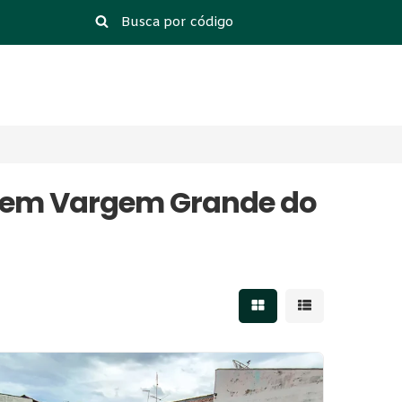
il em Vargem Grande do
Mostrar resultados 
Mostrar result