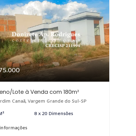
75.000
reno/Lote à Venda com 180m²
rdim Canaã, Vargem Grande do Sul-SP
M²
8 x 20 Dimensões
 informações