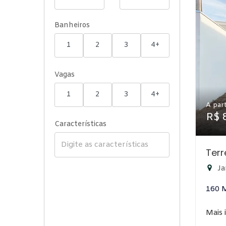
Banheiros
1
2
3
4+
Vagas
1
2
3
4+
A part
R$ 
Características
Terr
Ja
160 
Mais 