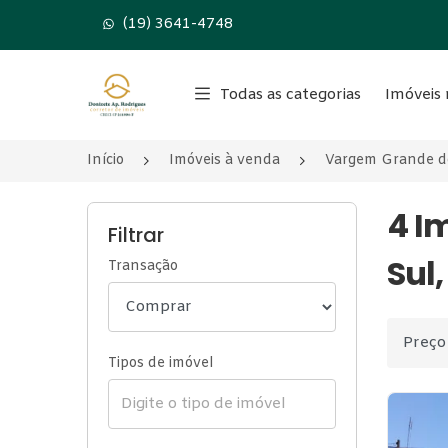
(19) 3641-4748
Página inicial
Todas as categorias
Imóveis 
Início
Imóveis à venda
Vargem Grande d
4 I
Filtrar
Sul,
Transação
Ordenar
Tipos de imóvel