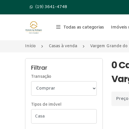
(19) 3641-4748
Página inicial
Todas as categorias
Imóveis 
Início
Casas à venda
Vargem Grande do 
0 C
Filtrar
Var
Transação
Ordenar
Tipos de imóvel