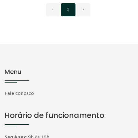
‹
1
›
Menu
Fale conosco
Horário de funcionamento
Seg à sex
:
9h às 18h