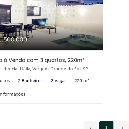
1.500.000
a à Venda com 3 quartos, 220m²
sidencial Itália, Vargem Grande do Sul-SP
artos
2 Banheiros
2 Vagas
220 m²
informações
‹
1
›